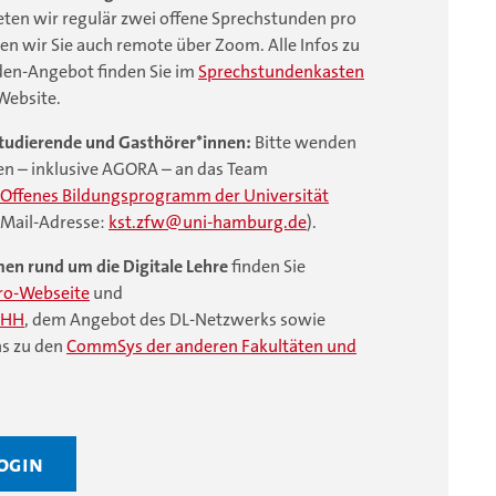
eten wir regulär zwei offene Sprechstunden pro
en wir Sie auch remote über Zoom. Alle Infos zu
en-Angebot finden Sie im
Sprechstundenkasten
Website.
tudierende und Gasthörer*innen:
Bitte wenden
agen – inklusive AGORA – an das Team
Offenes Bildungsprogramm der Universität
-Mail-Adresse:
kst.zfw
uni-hamburg.de
).
men rund um die Digitale Lehre
finden Sie
ro-Webseite
und
UHH
, dem Angebot des DL-Netzwerks sowie
ns zu den
CommSys der anderen Fakultäten und
ogin