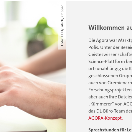
Foto: UHH/Lutsch, cropped
Willkommen au
Die Agora war Marktp
Polis. Unter der Bez
Geisteswissenschaften
Science-Plattform be
ortsunabhängig die 
geschlossenen Gruppe
auch von Gremienarb
Forschungsprojekten
aber auch Ihre Dateie
„Kümmerer“ von AG
das DL-Büro-Team der
AGORA-Konzept.
Sprechstunden für Le