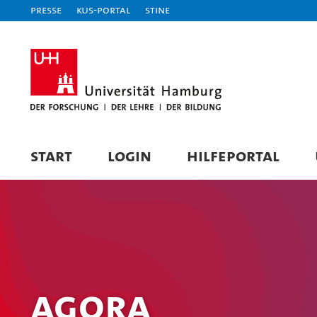
Presse
KUS-Portal
STiNE
START
LOGIN
HILFEPORTAL
AGORA