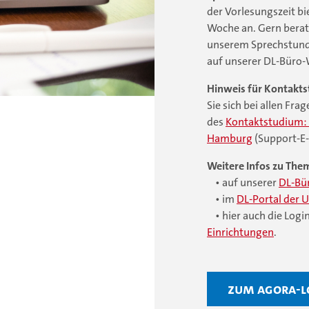
der Vorlesungszeit bi
Woche an. Gern berat
unserem Sprechstund
auf unserer DL-Büro-
Hinweis für Kontakts
Sie sich bei allen Fr
des
Kontaktstudium: 
Hamburg
(Support-E
Weitere Infos zu The
• auf unserer
DL-Bü
• im
DL-Portal der 
• hier auch die Logi
Einrichtungen
.
Zum AGORA-L