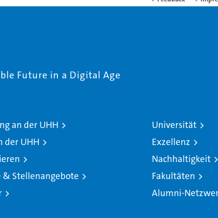
le Future in a Digital Age
ng an der UHH
Universität
n der UHH
Exzellenz
ieren
Nachhaltigkeit
e & Stellenangebote
Fakultäten
r
Alumni-Netzwe